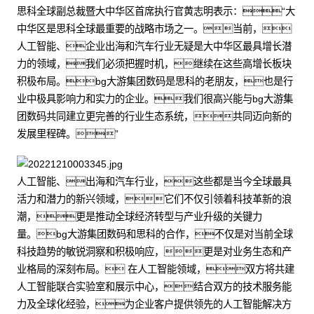
思科全球副总裁暨大中华区首席执行官黄志明表示：“大
中华区是思科全球最重要的战略市场之一。当前，
人工智能、企业出海和汽车行业无疑是大中华区最具增长潜
力的领域，我们必须把握时机，继续在这些高增长板块
积极布局。bg大游集团数码是思科的老朋友，也是行
业中极具影响力和实力的企业。我们很高兴能与bg大游集
团数码共同建立更完善的行业生态系统，共同迈向新的
发展里程碑。”
人工智能、出海和汽车行业，这些都是当今全球最具
活力和潜力的新兴领域，它们不仅引领着科技革新的浪
潮，更是推动全球经济转型与产业升级的关键力
量。bg大游集团数码和思科的合作，不仅是对当前全球
科技趋势的敏锐洞察和积极响应，更是对业务生态和产
业格局的深刻布局。 在人工智能领域，双方将共建
人工智能联合实验室和展示中心，结合双方的技术服务能
力及全球化经验，为企业客户提供领先的人工智能解决方