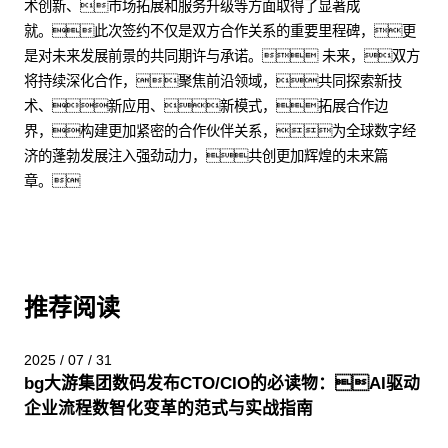
术创新、市场拓展和服务升级等方面取得了显著成
就。此次签约不仅是双方合作关系的重要里程碑，更
是对未来发展前景的共同期许与承诺。 未来，双方
将持续深化合作，聚焦前沿领域，共同探索新技
术、新应用、新模式，拓展合作边
界，构建更加紧密的合作伙伴关系，为全球数字经
济的蓬勃发展注入强劲动力，共创更加辉煌的未来篇
章。
推荐阅读
2025 / 07 / 31
bg大游集团数码发布CTO/CIO的必读物：AI驱动
企业流程数智化变革的范式与实战指南