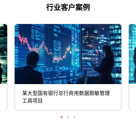
行业客户案例
某大型国有银行总行商用数据脱敏管理
工具项目