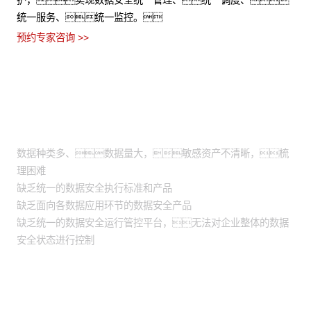
统一服务、统一监控。
预约专家咨询 >>
适用场景
数据种类多、数据量大，敏感资产不清晰，梳
理困难
缺乏统一的数据安全执行标准和产品
缺乏面向各数据应用环节的数据安全产品
缺乏统一的数据安全运行管控平台，无法对企业整体的数据
安全状态进行控制