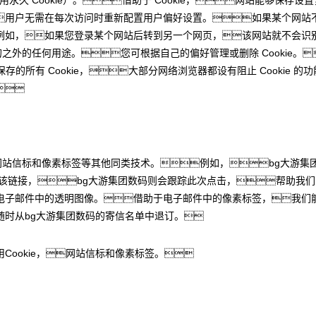
用户无需在每次访问时重新配置用户偏好设置。如果某个网站不使用
例如，如果您登录某个网站后转到另一个网页，该网站就不会识别
目的之外的任何用途。您可根据自己的偏好管理或删除 Cookie
算机上保存的所有 Cookie，大部分网络浏览器都设有阻止 Cook

使用网站信标和像素标签等其他同类技术。例如，bg大游
击该链接，bg大游集团数码则会跟踪此次点击，帮助我
电子邮件中的透明图像。借助于电子邮件中的像素标签，我们
随时从bg大游集团数码的寄信名单中退订。
Cookie，网站信标和像素标签。