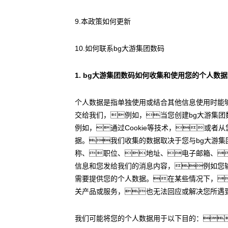
9.本政策如何更新
10.如何联系bg大游集团数码
1. bg大游集团数码如何收集和使用您的个人数据
个人数据是指单独使用或结合其他信息使用时能
交给我们，例如，当您创建bg大游集
例如，通过Cookie等技术，或
据。我们收集的数据取决于您与bg大游
称、职位、地址、电子邮箱、
信息和您发给我们的消息内容，例如您
需要提供您的个人数据。在某些情况下，
关产品或服务，也无法回应或解决您所遇
我们可能将您的个人数据用于以下目的：