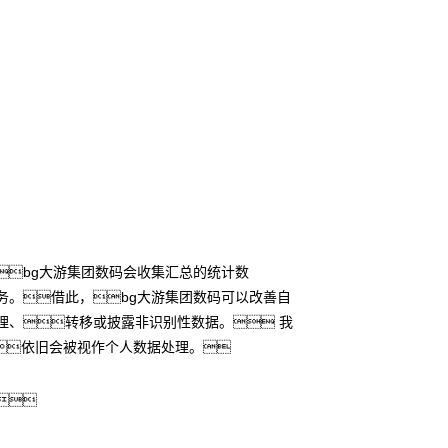
bg大游集团数码会收集汇总的统计数
务。借此，bg大游集团数码可以改善自
理、转移或披露非识别性数据。 我
依旧会被视作个人数据处理。
