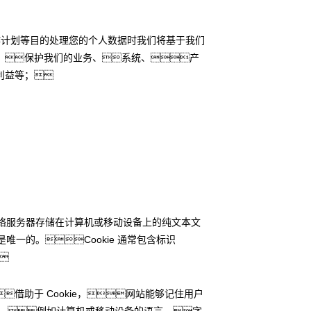
诈计划等目的处理您的个人数据时我们将基于我们
；保护我们的业务、系统、产
利益等；
种网络服务器存储在计算机或移动设备上的纯文本文
唯一的。Cookie 通常包含标识

借助于 Cookie，网站能够记住用户
存设置，例如计算机或移动设备的语言、字