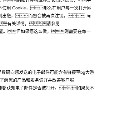
 Cookie，那么在用户每一次打开网
出您，而您会被再次注销。 bg
。有关详情，请参见
ie 的功能。但如果您这么做，则需要在每一
集团数码向您发送的电子邮件可能含有链接至bg大游
们了解您的产品和服务偏好并改善客户服
能够获知电子邮件是否被打开。如果您不