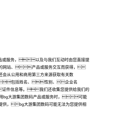
品或服务，以及与我们互动时由您直接提
的网站、产品或服务交互而获得，
们还会从公用和商用第三方来源获取有关数
包括姓名、性别、企业名
证件信息等。我们还收集您提供给我们的
用bg大游集团数码产品或服务时，可能
提供，bg大游集团数码可能无法为您提供相