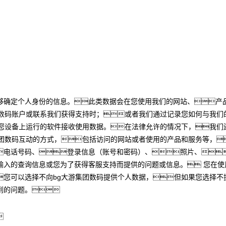
够确定个人身份的信息。此类数据会在您使用我们的网站、产
团数码账户或联系我们获得支持时；或者我们通过记录您如何与我们
者从您设备上运行的软件接收使用数据。在法律允许的情况下，我
集团数码互动的方式，包括访问的网站或者使用的产品和服务等，
电话号码、登录信息（账号和密码）、照片、
输入的查询信息或您为了获得客服支持而提供的问题或信息。 您在使
您可以选择不向bg大游集团数码提供个人数据，但如果您选择不
到的问题。
