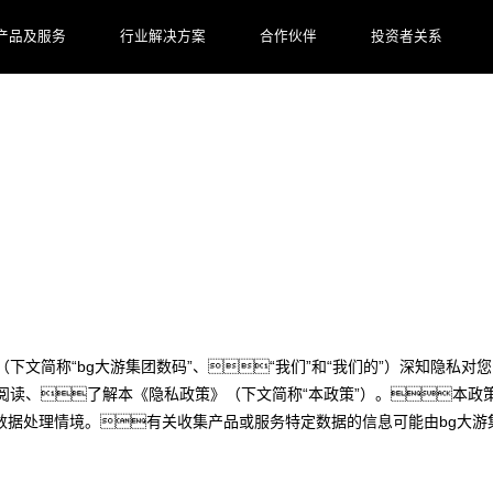
产品及服务
行业解决方案
合作伙伴
投资者关系
下文简称“bg大游集团数码”、“我们”和“我们的”）深知隐私
阅读、了解本《隐私政策》（下文简称“本政策”）。本政
数据处理情境。有关收集产品或服务特定数据的信息可能由bg大游