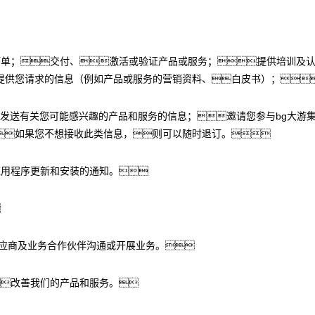
行订单；交付、激活或验证产品或服务；提供培训及
提供您请求的信息（例如产品或服务的营销资料、白皮书）；
向您发送有关您可能感兴趣的产品和服务的信息；邀请您参与bg大
如果您不想接收此类信息，则可以随时退订。
或应用程序更新和安装的通知。

与供应商及业务合作伙伴沟通或开展业务。
改善我们的产品和服务。