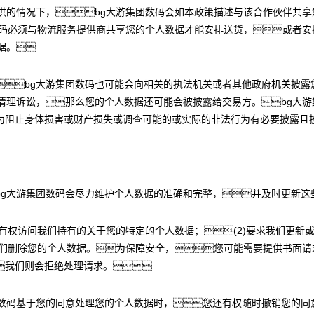
提供的情况下，bg大游集团数码会如本政策描述与该合作伙伴共
团数码必须与物流服务提供商共享您的个人数据才能安排送货，或者
据。
bg大游集团数码也可能会向相关的执法机关或者其他政府机关披露
和清理诉讼，那么您的个人数据还可能会被披露给交易方。bg大
为阻止身体损害或财产损失或调查可能的或实际的非法行为有必要披露且
bg大游集团数码会尽力维护个人数据的准确和完整，并及时更新这
)有权访问我们持有的关于您的特定的个人数据；(2)要求我们更新或
求我们删除您的个人数据。为保障安全，您可能需要提供书面
我们则会拒绝处理请求。
团数码基于您的同意处理您的个人数据时，您还有权随时撤销您的同