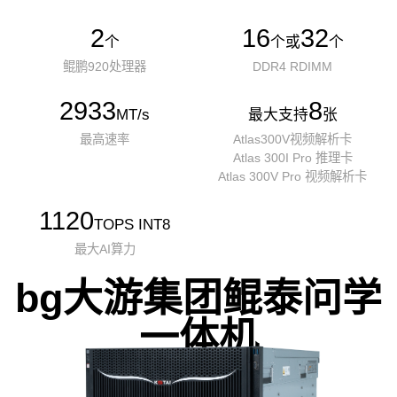
2
16
32
个
个或
个
鲲鹏920处理器
DDR4 RDIMM
2933
8
MT/s
最大支持
张
最高速率
Atlas300V视频解析卡
Atlas 300I Pro 推理卡
Atlas 300V Pro 视频解析卡
1120
TOPS INT8
最大AI算力
bg大游集团鲲泰问学
一体机