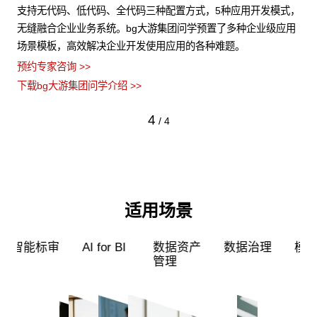
非结
支持无代码、低代码、全代码三种配置方式，5种应用开发模式，
b
障数
无缝融合企业业务系统。bg大游集团问学预置了多种企业级应用
算
场景模板，高效解决企业开发使用应用的各种难题。
类
预约专家咨询 >>
预约
下载bg大游集团问学介绍 >>
下载
4
/
4
适用场景
超级员工
智能标审
AI for BI
数据资产
管理