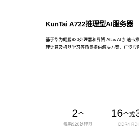
KunTai A722推理型AI服务器
基于华为鲲鹏920处理器和昇腾 Atlas AI 
理计算及机器学习等场景提供解决方案，广泛应用
了解更多AI算力服务器
2
16
个
个或
鲲鹏920处理器
DDR4 RD