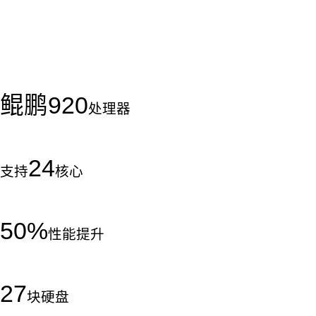
鲲鹏
920
处理器
24
支持
核心
50
%
性能提升
27
块硬盘