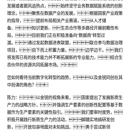
发展或者跟风追热点，始终坚守业务数据赋能系统的创新
理念，聚焦在数据产业的发展，根据国家产业政策
的指导，提前布局相关产业赛道，从人才储
备、知识更新、生态合作等多路径开展前瞻性布
局，目前我们正在积极准备向“数据商”转型过
渡。通过发起数据进表联盟，联合参与数据治理
项目，自下而上积蓄力量，边学边干。我们
将发挥已有的技术能力并不断拓展新的专业能力，结合生
态伙伴的资源共同拓展市场。
您如何看待当前数字化转型的趋势，以及金锐同创在其
中扮演的角色？
陈力：以金锐的视角来看，国家提出了发展新质生
产力的战略方针，并强调生产要素的创新性配置等基于数
据作为生产要素的关键性指引。我们要审时度势，
积极开展践行新质生产力的活动，脚踏实地搞研发创
新，开放包容地面对未知挑战，勇于尝试新领