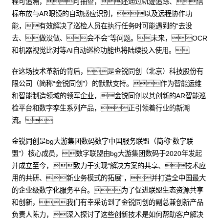
程可追溯，可抽查，还通过轨迹追踪、信
标布放与AR眼镜的自动感应识别，以及远程协作功
能，有效解决了巡检人员在执行任务时可能遇到的“去没
去、做没做、会不会”等问题。未来，OCR
和机器视觉比对等AI自动巡检功能也将陆续投入使用。
在这场技术革新的背后，是金锐同创（北京）科技股份有
限公司（简称“金锐同创”）的默默支持。作为智能运维
和智能制造领域的领军企业，金锐同创以其创新的AR智能巡
检平台和数字孪生系列产品，正引领着行业的新潮
流。
金锐同创是bg大游集团数码数字中国服务联盟（简称“数字联
盟”）核心成员，数字联盟由bg大游集团数码于2020年发起
并成立至今，致力于实现“解决方案的共享、技术应
用的共研、新业务模式的拓展”，并打造全中国最大
的企业级数字化服务平台。为了促进联盟生态资源共享
和创新，我们有幸采访到了金锐同创的副总兼创新产品
负责人陈力，深入探讨了这些创新技术是如何帮助客户解决