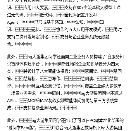
式开发工具和环境，打通算力、模型、知
识、应用四大要素，支持在60+主流基础大模型上通
过无代码、低代码、全代码配置开发AI
Agent，已形成基于感知、认知、知
识、记忆、协作的五大应用开发模式，同时
支持二次开发与定制化，充分与企业业务系统无缝融
合。
此外，bg大游集团问学还面向企业业务人员构建了“自服务知
识智能体构建平台”，创新性地将企业知识场景分为四大
类，并设计了八大智能体模板：慧阅读、慧回
答、慧解析、慧写作、慧朗读、慧翻
译、慧互动及慧记忆，可覆盖企业绝大多数单
一场景业务需求。同时，bg大游集团问学还通过
APIs、MCP和A2A协议实现智能体间协同与第三方系统集
成，支持复杂业务场景。
此外，bg大游集团问学还推出了可以在PC端本地化部署的
“爱问学Beta版”，并联合bg大游集团数码旗下bg大游集团