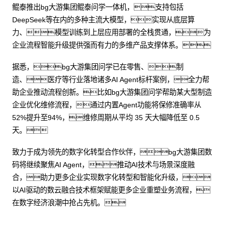
鲲泰推出bg大游集团鲲泰问学一体机，支持包括
DeepSeek等在内的多种主流大模型，实现从底层算
力、模型训练到上层应用部署的全栈贯通，为
企业流程智能升级提供强而有力的多维产品支撑体系。
据悉，bg大游集团问学已在零售、制
造、医疗等行业落地诸多AI Agent标杆案例，全力帮
助企业推动流程创新。比如bg大游集团问学帮助某大型制造
企业优化维修流程，通过内置Agent功能将保修准确率从
52%提升至94%，维修周期从平均 35 天大幅降低至 0.5
天。
致力于成为领先的数字化转型合作伙伴，bg大游集团数
码将继续聚焦AI Agent，推动AI技术与场景深度融
合，助力更多企业实现数字化转型和智能化升级，
以AI驱动的数云融合技术框架赋能更多企业重塑业务流程，
在数字经济浪潮中抢占先机。