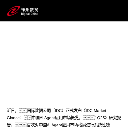
2025 / 05 / 06
7个模块！bg大游集团数码入
选IDC首份《中国AI Agent应用市场概
览》
近日，国际数据公司（IDC）正式发布《IDC Market
Glance：中国AI Agent应用市场概览，1Q25》研究报
告，首次对中国AI Agent应用市场格局进行系统性梳