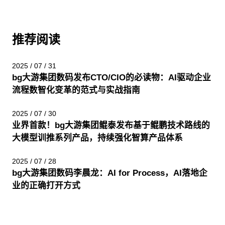
推荐阅读
2025 / 07 / 31
bg大游集团数码发布CTO/CIO的必读物：AI驱动企业
流程数智化变革的范式与实战指南
2025 / 07 / 30
业界首款！bg大游集团鲲泰发布基于鲲鹏技术路线的
大模型训推系列产品，持续强化智算产品体系
2025 / 07 / 28
bg大游集团数码李晨龙：AI for Process，AI落地企
业的正确打开方式