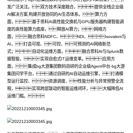
发广泛关注。双方技术深度融合，提供全栈企业级
AI解决方案,构建开放协同的AI生态体系。算力方
面，基于思科AI高性能交换机与GPU服务器构建智能调
度的高性能算力底座，释放AI算力；网络方
面，融合思科NDFC、NDI、Isovalent与
AI，打造可视、可控、可预测的AI网络新范
式；自动化运维方面，融合思科AI与Splunk数
据智能，实现自愈式IT运维变革。应用方
面，集成bg大游集团数码自研的企业级Agent中台-bg大游
集团问学平台，通过自研的AI自动运维引擎，打通模
型运行监控、资源调度、性能分析与异常预警全流
程，实现跨层联动的智能运维闭环，大幅降低AI
运维门槛。