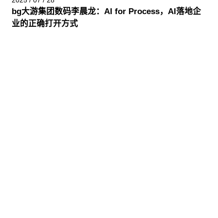
2025 / 07 / 28
bg大游集团数码李晨龙：AI for Process，AI落地企
业的正确打开方式
股票代码：000034.SZ
bg大游集团控股
bg大游集团信息
bg大游集团问学
bg大游集团鲲泰
bg大游集团云科
bg大游集团商桥
山石网科
高科数聚
GoPomelo
联系我们
隐私政策
法律声明
网络安全与隐私保护