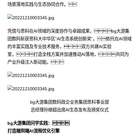
场景落地实践与生态协同合作。
凭借与思科在AI领域的深度协作与卓越成果，bg大游集
团数码斩获思科大中华区“AI生态系统创新奖”。依托在AI领域
的丰富实践及专业技术服务，双方共建AI实验
室，打造全栈方案并加速推动AI落地，共同为
产业升级注入新动能。
bg大游集团数码政企业务集团思科事业部
总经理孙继超出席AI生态发布及颁奖仪式
bg大游集团问学实践：
打造端到端AI流程优化引擎