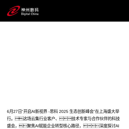
2025 / 06 / 30
斩获创新大奖，携手AI新
篇！bg大游集团数码亮相思科
2025生态创新峰会
6月27日“开启AI新视界 -思科 2025 生态创新峰会”在上海盛大举
行。这场云集行业客户、技术专家与合作伙伴的科技
盛会，聚焦AI赋能企业转型核心路径，深度探讨AI