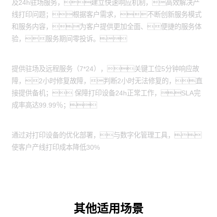
及24h驻场服务，建立快速响应机制，高效解决产
线打印问题；根据客户需求，不断创新服务模式
和服务内容，为客户提供更加全面、便捷的服务体
验，服务期间零投诉。
服务期间产线零停产
提供驻场及远程服务（7*24），关键工位5分钟响应故
障，2小时修复故障，判断2小时无法修复的，直
接提供备机； 保障打印设备24h正常工作，SLA完
成率高达99.99％；
助力客户降本增效
通过对打印设备的优化部署，与数字化管理工具，
使客户产线打印成本降低30%
其他适用场景