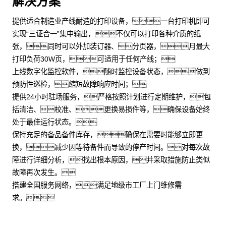
解决方案
提供适合制造业产线耐造的打印设备，一台打印机即可
实现“三证合一”集中输出，不仅可以打印各种介质的纸
张，同时可以外加装订器、分页器，月最大
打印负荷30W页，可适用于任何产线；
上线数字化监控软件，随时监控设备状态，做到
预防性巡检，缩短故障响应时间；
提供24小时驻场服务，严格按照计划进行定期维护，包
括清洁、校准、更换易损件等，确保设备始终
处于最佳运行状态。
保持充足的备品备件库存，确保在需要时能够立即更
换，减少因等待备件而导致的停产时间。对每次故
障进行详细分析，找出根本原因，并采取措施防止类似
故障再次发生。
搭建全国服务网络，满足地级市工厂上门维修需
求。