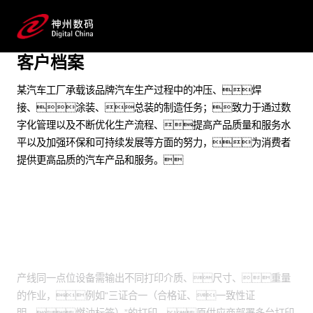
确保产线各打印作业的无缝衔接与高度可靠性，保
障产线高效运行
客户档案
预约专家咨询
某汽车工厂承载该品牌汽车生产过程中的冲压、焊
接、涂装、总装的制造任务；致力于通过数
字化管理以及不断优化生产流程、提高产品质量和服务水
平以及加强环保和可持续发展等方面的努力，为消费者
提供更高品质的汽车产品和服务。
业务挑战
产线同一点位设备需输出不同打印介质、尺寸、重量
的作业，例如“三证合一（合格证、一致性证