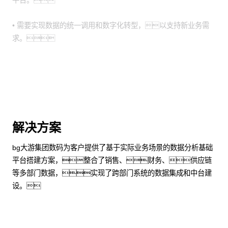
平台。
• 需要实现数据的统一调用和数字化转型，以支持新业务需
求。
解决方案
bg大游集团数码为客户提供了基于实际业务场景的数据分析基础
平台搭建方案，整合了销售、财务、供应链
等多部门数据，实现了跨部门系统的数据集成和中台建
设。