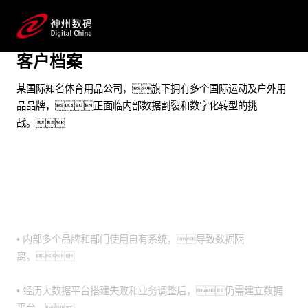
使数据流变得更加清晰透明
客户档案
预约专家咨询
某国际知名体育用品公司，旗下拥有多个国际运动及户外用
品品牌，正面临内部数据割裂和数字化转型的挑
战。
业务挑战
• 内部多个品牌和部门使用自有系统，导致数据隔
离。
• 经历大数据平台搭建失败和业务调整后，仍需建立数据