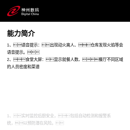
限公司
文旅餐饮 物联网 AIOT 智慧校园 智慧园区 可视化
预约专家咨询
能力简介
1、语音提示：出现动火离人、仓库发现火焰等会
语音提示。
2、食堂大屏：显示就餐人数、餐厅不同区域
的人员密度和菜谱
场景
1、实时监控后厨安全，包括自动检测和报警系
统，以预防潜在风险。