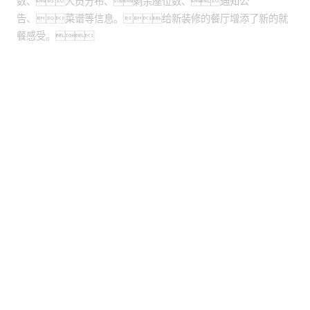
数、人员分布、剩余座位数、通知公
告、菜谱等信息。给新装修的餐厅增添了新的就
餐感受。
股票代码：000034.SZ
bg大游集团控股
bg大游集团信息
bg大游集团问学
bg大游集团鲲泰
bg大游集团云科
bg大游集团商桥
山石网科
高科数聚
GoPomelo
联系我们
隐私政策
法律声明
网络安全与隐私保护