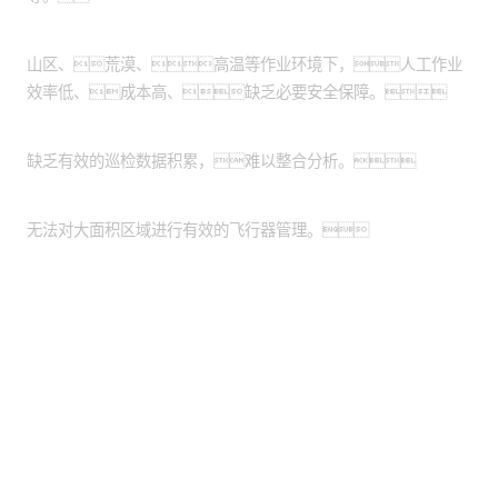
作业环境危险恶劣：
山区、荒漠、高温等作业环境下，人工作业
效率低、成本高、缺乏必要安全保障。
缺乏数据管理系统：
缺乏有效的巡检数据积累，难以整合分析。
缺乏统一的平台：
无法对大面积区域进行有效的飞行器管理。
股票代码：000034.SZ
bg大游集团控股
bg大游集团信息
bg大游集团问学